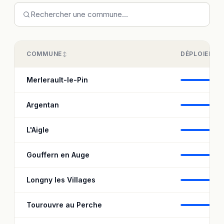
COMMUNE
DÉPLOIEMEN
Merlerault-le-Pin
94
Argentan
99
L'Aigle
98
Gouffern en Auge
96
Longny les Villages
88
Tourouvre au Perche
94