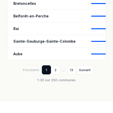
Bretoncelles
90
Belforêt-en-Perche
9
Rai
99
Sainte-Gauburge-Sainte-Colombe
95
Aube
1
Précédent
1
2
…
13
Suivant
1-20 sur 250 communes