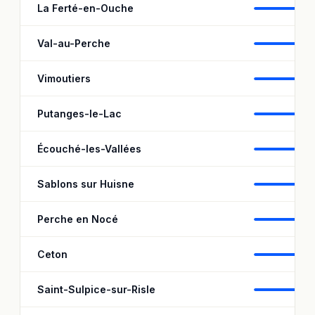
La Ferté-en-Ouche
92
Val-au-Perche
93
Vimoutiers
97
Putanges-le-Lac
93
Écouché-les-Vallées
97
Sablons sur Huisne
94
Perche en Nocé
88
Ceton
89
Saint-Sulpice-sur-Risle
99