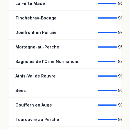
La Ferté Macé
90,7 
Tinchebray-Bocage
96 %
Domfront en Poiraie
94,9 
Mortagne-au-Perche
95,1 
Bagnoles de l'Orne Normandie
84,9 
Athis-Val de Rouvre
96,8 
Sées
93,3 
Gouffern en Auge
93,2 
Tourouvre au Perche
94,8 