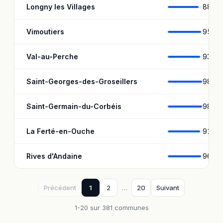
Longny les Villages
88,3 
Vimoutiers
95,2
Val-au-Perche
93,3 
Saint-Georges-des-Groseillers
98,7 
Saint-Germain-du-Corbéis
98,8 
La Ferté-en-Ouche
92,6
Rives d'Andaine
96,3 
Précédent
1
2
…
20
Suivant
1-20 sur 381 communes