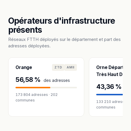
Opérateurs d'infrastructure
présents
Réseaux FTTH déployés sur le département et part des
adresses déployées.
Orange
Orne Départem
ZTD
AMII
Très Haut Débi
56,58 %
des adresses
43,36 %
des
173 804 adresses · 202
communes
133 210 adresses ·
communes