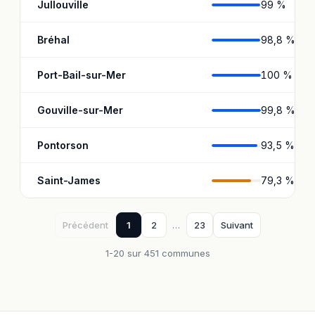
Jullouville
99 %
Bréhal
98,8 %
Port-Bail-sur-Mer
100 %
Gouville-sur-Mer
99,8 %
Pontorson
93,5 %
Saint-James
79,3 %
Précédent
1
2
…
23
Suivant
1-20 sur 451 communes