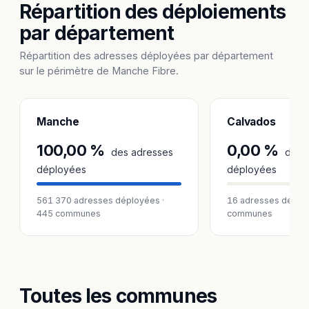
Répartition des déploiements
par département
Répartition des adresses déployées par département
sur le périmètre de Manche Fibre.
Manche
Calvados
100,00 %
0,00 %
des adresses
des 
déployées
déployées
561 370 adresses déployées ·
16 adresses déploy
445 communes
communes
Toutes les communes