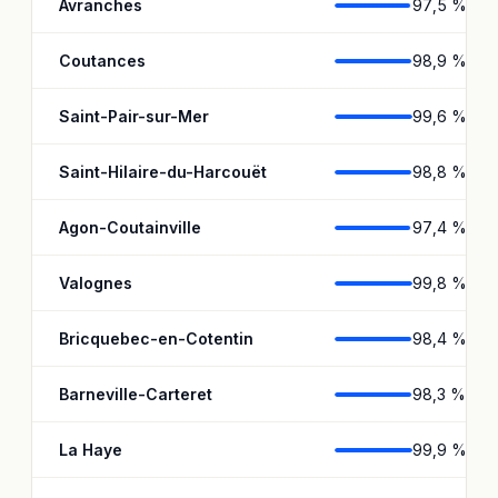
Avranches
97,5 %
Coutances
98,9 %
Saint-Pair-sur-Mer
99,6 %
Saint-Hilaire-du-Harcouët
98,8 %
Agon-Coutainville
97,4 %
Valognes
99,8 %
Bricquebec-en-Cotentin
98,4 %
Barneville-Carteret
98,3 %
La Haye
99,9 %