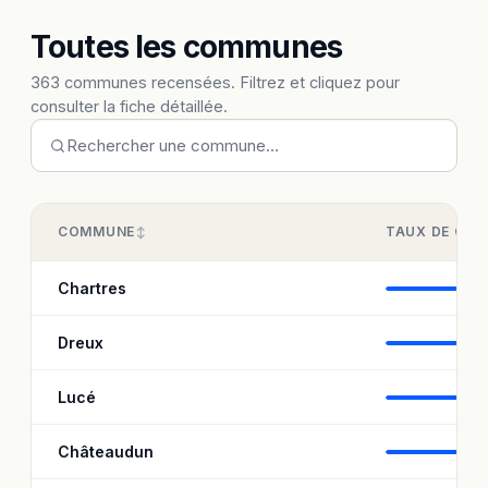
Toutes les communes
363 communes recensées. Filtrez et cliquez pour
consulter la fiche détaillée.
COMMUNE
TAUX DE CO
Chartres
93,
Dreux
96
Lucé
97,
Châteaudun
95,