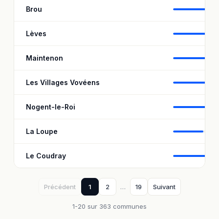
Brou
97
Lèves
98
Maintenon
96
Les Villages Vovéens
96
Nogent-le-Roi
96
La Loupe
88
Le Coudray
97,
Précédent
1
2
…
19
Suivant
1-20 sur 363 communes