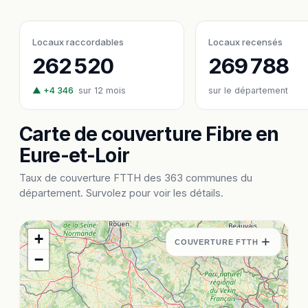
Locaux raccordables
Locaux recensés
262 520
269 788
▲ +4 346
sur 12 mois
sur le département
Carte de couverture Fibre en
Eure-et-Loir
Taux de couverture FTTH des 363 communes du
département. Survolez pour voir les détails.
+
+
COUVERTURE FTTH
−