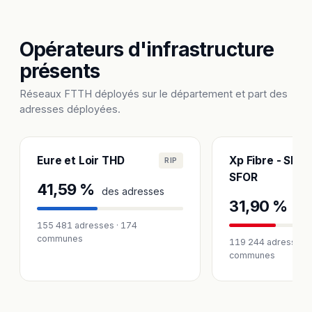
Opérateurs d'infrastructure
présents
Réseaux FTTH déployés sur le département et part des
adresses déployées.
Eure et Loir THD
Xp Fibre - SFMD
RIP
SFOR
41,59 %
des adresses
31,90 %
des
155 481 adresses · 174
communes
119 244 adresses ·
communes