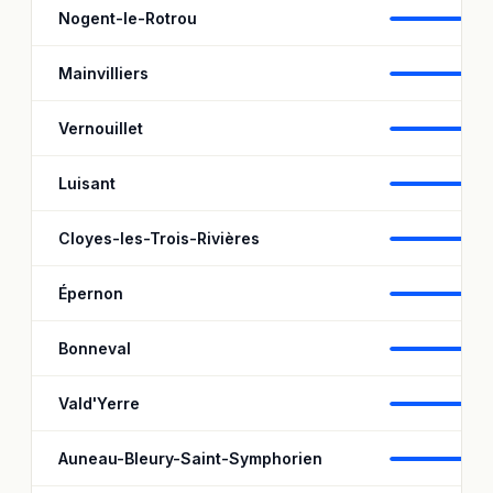
Nogent-le-Rotrou
93,
Mainvilliers
95
Vernouillet
98
Luisant
98
Cloyes-les-Trois-Rivières
98
Épernon
98,
Bonneval
97
Vald'Yerre
99
Auneau-Bleury-Saint-Symphorien
97