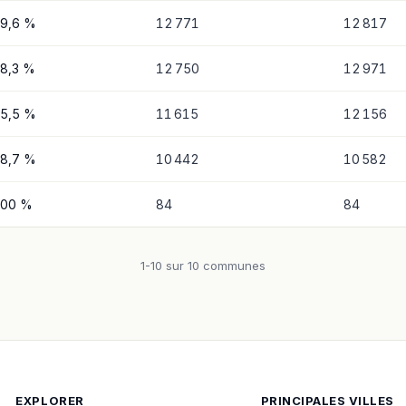
9,6 %
12 771
12 817
8,3 %
12 750
12 971
5,5 %
11 615
12 156
8,7 %
10 442
10 582
00 %
84
84
1-10 sur 10 communes
EXPLORER
PRINCIPALES VILLES