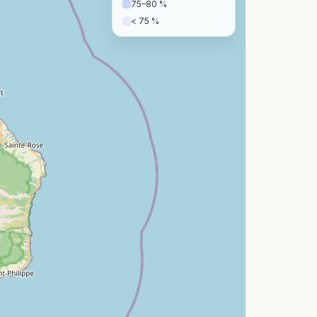
75–80 %
< 75 %