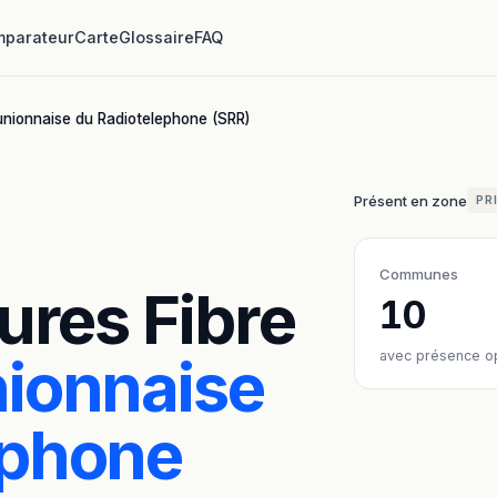
parateur
Carte
Glossaire
FAQ
unionnaise du Radiotelephone (SRR)
Présent en zone
PR
Communes
ures Fibre
10
nionnaise
avec présence o
ephone