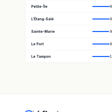
Petite-Île
9
L'Étang-Salé
9
Sainte-Marie
9
Le Port
9
Le Tampon
1