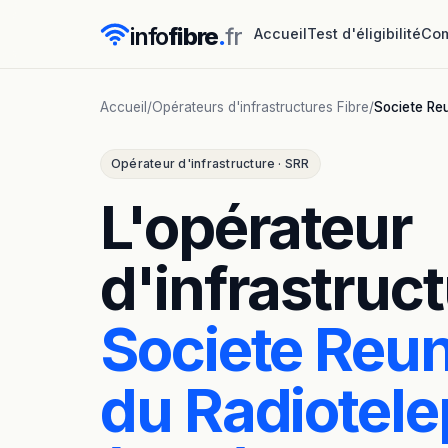
info
fibre
.
fr
Accueil
Test d'éligibilité
Com
Accueil
/
Opérateurs d'infrastructures Fibre
/
Societe Re
Opérateur d'infrastructure · SRR
L'opérateur
d'infrastruct
Societe Reu
du Radiotel