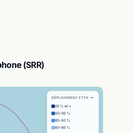
phone (SRR)
−
DÉPLOIEMENT FTTH
95 % et +
90–95 %
85–90 %
80–85 %