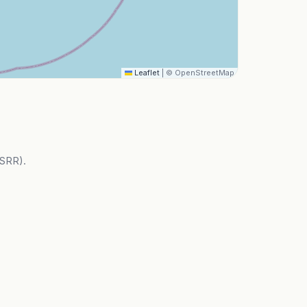
Leaflet
|
© OpenStreetMap
(SRR).