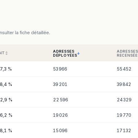
ulter la fiche détaillée.
ADRESSES
ADRESSE
NT
DÉPLOYÉES
RECENSÉE
7,3 %
53 966
55 452
8,4 %
39 201
39 842
2,9 %
22 596
24 329
6,2 %
19 026
19 770
8,1 %
15 096
17 132