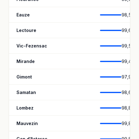
Eauze
98,5 %
Lectoure
99,6 %
Vic-Fezensac
99,5 %
Mirande
99,4 %
Gimont
97,9 %
Samatan
98,6 %
Lombez
98,8 %
Mauvezin
99,8 %
Cap d'Astarac
99,8 %