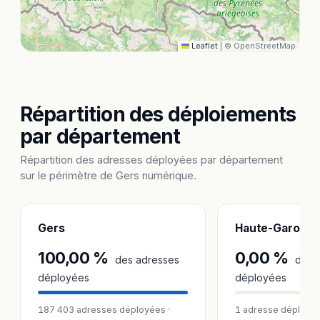
Leaflet
|
© OpenStreetMap
Répartition des déploiements
par département
Répartition des adresses déployées par département
sur le périmètre de Gers numérique.
Gers
Haute-Garonn
100,00 %
0,00 %
des adresses
des 
déployées
déployées
187 403 adresses déployées ·
1 adresse déployé