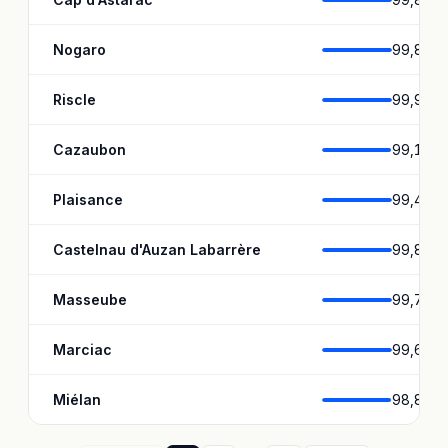
Nogaro
99,8 %
Riscle
99,9 %
Cazaubon
99,1 %
Plaisance
99,4 %
Castelnau d'Auzan Labarrère
99,8 %
Masseube
99,7 %
Marciac
99,6 %
Miélan
98,8 %