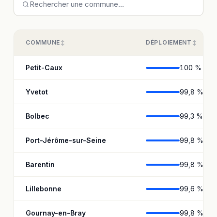
COMMUNE
DÉPLOIEMENT
Petit-Caux
100 %
Yvetot
99,8 %
Bolbec
99,3 %
Port-Jérôme-sur-Seine
99,8 %
Barentin
99,8 %
Lillebonne
99,6 %
Gournay-en-Bray
99,8 %