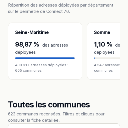
Répartition des adresses déployées par département
sur le périmètre de Connect 76.
Seine-Maritime
Somme
98,87 %
1,10 %
des adresses
des ad
déployées
déployées
408 911 adresses déployées ·
4 547 adresses dép
605 communes
communes
Toutes les communes
623 communes recensées. Filtrez et cliquez pour
consulter la fiche détaillée.