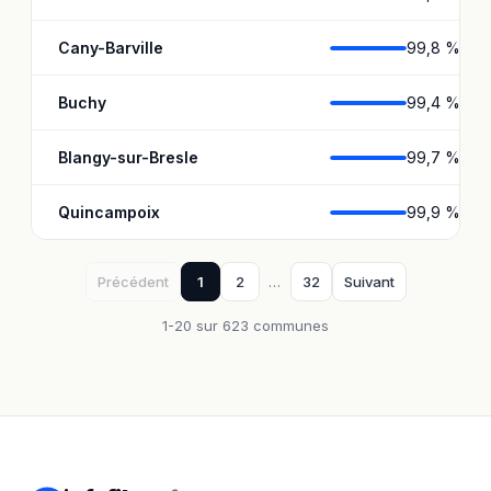
Cany-Barville
99,8 %
Buchy
99,4 %
Blangy-sur-Bresle
99,7 %
Quincampoix
99,9 %
Précédent
1
2
…
32
Suivant
1-20 sur 623 communes