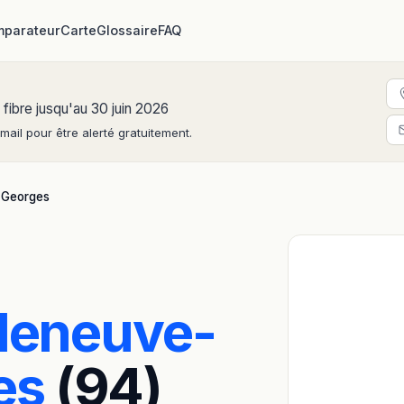
parateur
Carte
Glossaire
FAQ
 fibre jusqu'au 30 juin 2026
ail pour être alerté gratuitement.
-Georges
lleneuve-
es
(94)