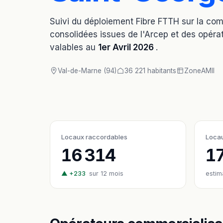
Suivi du déploiement Fibre FTTH sur la c
consolidées issues de l'Arcep et des opérat
valables au
1er Avril 2026
.
Val-de-Marne (94)
36 221 habitants
Zone
AMII
Locaux raccordables
Locau
16 314
1
▲ +233
sur 12 mois
estim