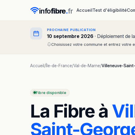
info
fibre
.
fr
Accueil
Test d'éligibilité
Com
PROCHAINE PUBLICATION
10 septembre 2026
· Déploiement de la
Choisissez votre commune et entrez votre em
Accueil
/
Île-de-France
/
Val-de-Marne
/
Villeneuve-Saint
Fibre disponible
La Fibre à
Vi
Saint-Georg