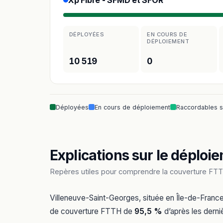
Xp Fibre - SFMD et SFOR
DÉPLOYÉES
EN COURS DE
DÉPLOIEMENT
10 519
0
Déployées
En cours de déploiement
Raccordables 
Explications sur le déploie
Repères utiles pour comprendre la couverture FTT
Villeneuve-Saint-Georges, située en Île-de-Franc
de couverture FTTH de
95,5 %
d’après les derni