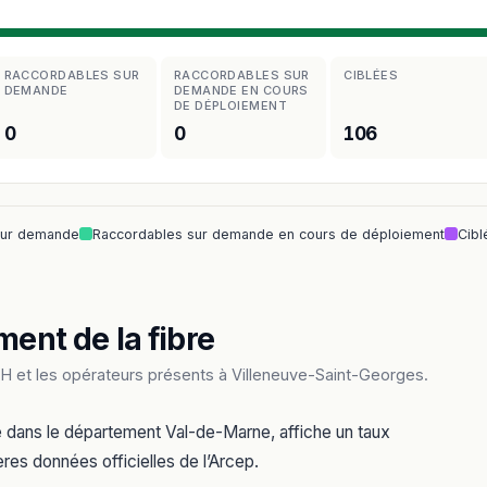
RACCORDABLES SUR
RACCORDABLES SUR
CIBLÉES
DEMANDE
DEMANDE EN COURS
DE DÉPLOIEMENT
0
0
106
sur demande
Raccordables sur demande en cours de déploiement
Cibl
ment de la fibre
H et les opérateurs présents à Villeneuve-Saint-Georges.
e dans le département Val-de-Marne, affiche un taux
ères données officielles de l’Arcep.