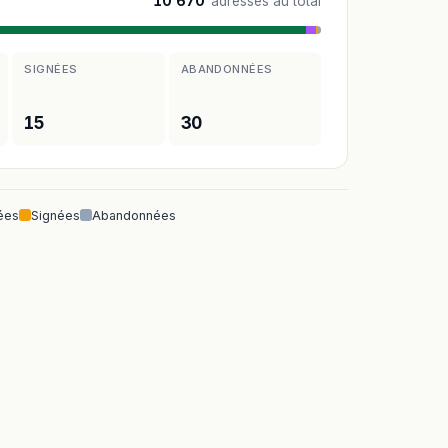
10 670
adresses au total
SIGNÉES
ABANDONNÉES
15
30
ées
Signées
Abandonnées