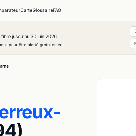
parateur
Carte
Glossaire
FAQ
 fibre jusqu'au 30 juin 2026
ail pour être alerté gratuitement.
Marne
erreux-
94)