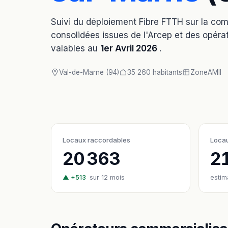
Suivi du déploiement Fibre FTTH sur la c
consolidées issues de l'Arcep et des opérat
valables au
1er Avril 2026
.
Val-de-Marne (94)
35 260 habitants
Zone
AMII
Locaux raccordables
Locau
20 363
2
▲ +513
sur 12 mois
estim