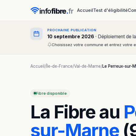
info
fibre
.
fr
Accueil
Test d'éligibilité
Com
PROCHAINE PUBLICATION
10 septembre 2026
· Déploiement de la
Choisissez votre commune et entrez votre em
Accueil
/
Île-de-France
/
Val-de-Marne
/
Le Perreux-sur-
Fibre disponible
La Fibre au
P
sur-Marne
(