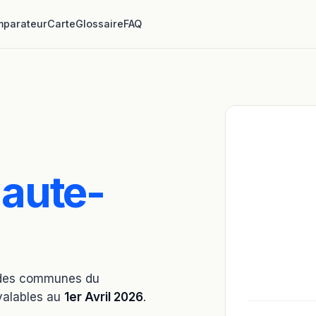
parateur
Carte
Glossaire
FAQ
aute-
e des communes du
valables au
1er Avril 2026
.