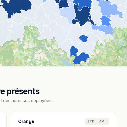
re présents
rt des adresses déployées.
Orange
ZTD
AMII