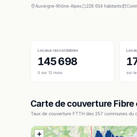
Auvergne-Rhône-Alpes
228 654 habitants
Comm
Locaux raccordables
Loca
145 698
1
0
sur 12 mois
sur l
Carte de couverture Fibre
Taux de couverture FTTH des 257 communes du dép
+