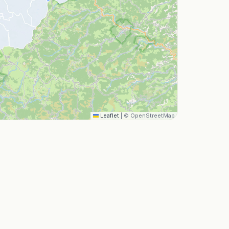
Leaflet
|
© OpenStreetMap