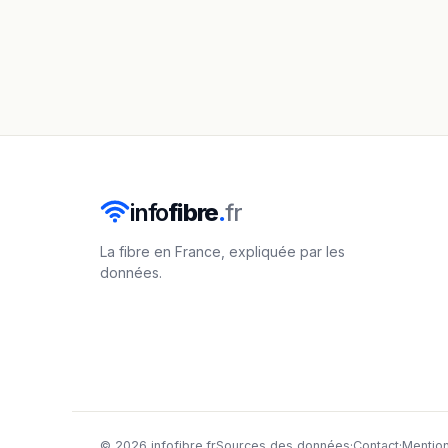
info
fibre
.
fr
La fibre en France, expliquée par les
données.
© 2026 infofibre.fr
Sources des données
·
Contact
·
Mention