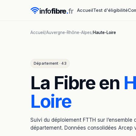
info
fibre
.
fr
Accueil
Test d'éligibilité
Com
Accueil
/
Auvergne-Rhône-Alpes
/
Haute-Loire
Département · 43
La Fibre en
H
Loire
Suivi du déploiement FTTH sur l’ensembl
département. Données consolidées Arcep 