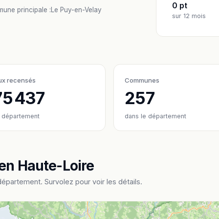
0 pt
une principale :
Le Puy-en-Velay
sur 12 mois
ux recensés
Communes
75 437
257
e département
dans le département
 en Haute-Loire
artement. Survolez pour voir les détails.