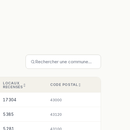
LOCAUX
CODE POSTAL
RECENSÉS
17 304
43000
5 385
43120
5 281
43100