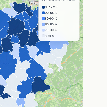
−
COUVERTURE FTTH
95 % et +
90–95 %
85–90 %
80–85 %
75–80 %
< 75 %