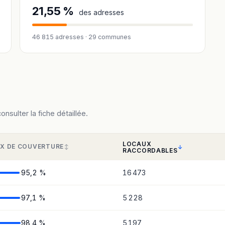
21,55 %
des adresses
46 815 adresses · 29 communes
sulter la fiche détaillée.
LOCAUX
X DE COUVERTURE
RACCORDABLES
95,2 %
16 473
97,1 %
5 228
98,4 %
5 197