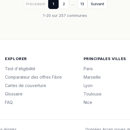
Précédent
1
2
…
13
Suivant
1-20 sur 257 communes
EXPLORER
PRINCIPALES VILLES
Test d'éligibilité
Paris
Comparateur des offres Fibre
Marseille
Cartes de couverture
Lyon
Glossaire
Toulouse
FAQ
Nice
s légales
Données Arcep issues des