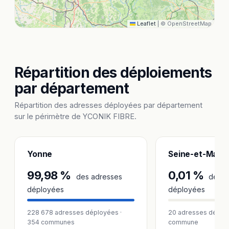
Leaflet
|
© OpenStreetMap
Répartition des déploiements
par département
Répartition des adresses déployées par département
sur le périmètre de YCONIK FIBRE.
Yonne
Seine-et-Marn
99,98 %
0,01 %
des adresses
des a
déployées
déployées
228 678 adresses déployées ·
20 adresses déploy
354 communes
commune