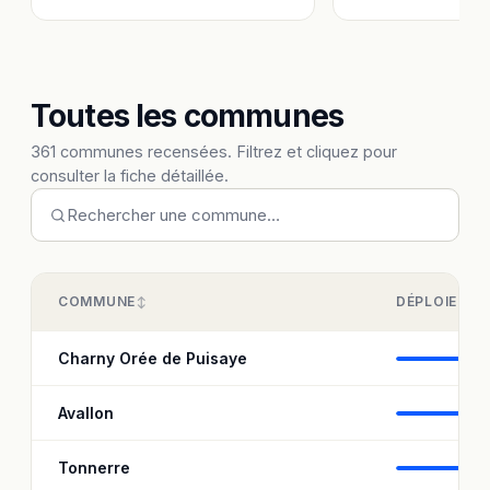
Toutes les communes
361 communes recensées. Filtrez et cliquez pour
consulter la fiche détaillée.
COMMUNE
DÉPLOIEME
Charny Orée de Puisaye
9
Avallon
9
Tonnerre
9