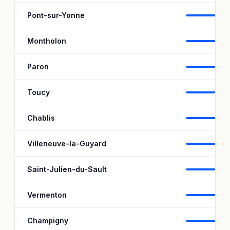
Pont-sur-Yonne
9
Montholon
93
Paron
99
Toucy
9
Chablis
9
Villeneuve-la-Guyard
9
Saint-Julien-du-Sault
9
Vermenton
9
Champigny
9