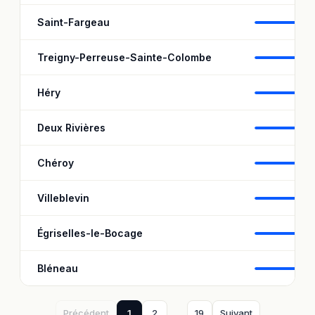
Saint-Fargeau
9
Treigny-Perreuse-Sainte-Colombe
1
Héry
9
Deux Rivières
9
Chéroy
9
Villeblevin
9
Égriselles-le-Bocage
1
Bléneau
9
Précédent
1
2
…
19
Suivant