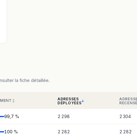
ulter la fiche détaillée.
ADRESSES
ADRESS
EMENT
DÉPLOYÉES
RECENS
99,7 %
2 298
2 304
100 %
2 282
2 282