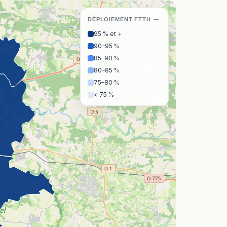
−
DÉPLOIEMENT FTTH
95 % et +
90–95 %
85–90 %
80–85 %
75–80 %
< 75 %