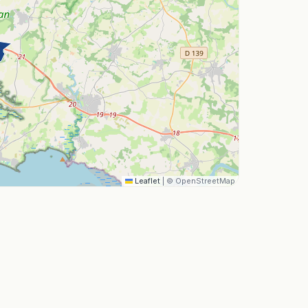
Leaflet
|
© OpenStreetMap