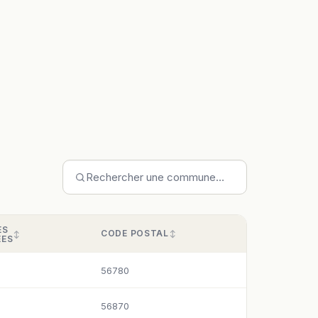
ES
CODE POSTAL
ÉES
56780
56870