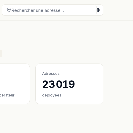
P
Adresses
23 019
pérateur
déployées