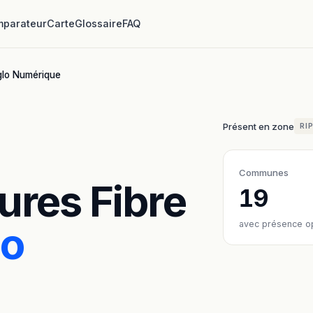
parateur
Carte
Glossaire
FAQ
lo Numérique
Présent en zone
RI
Communes
ures Fibre
19
lo
avec présence o