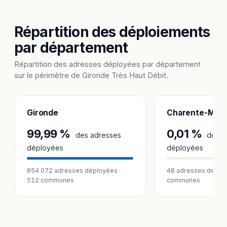
Répartition des déploiements
par département
Répartition des adresses déployées par département
sur le périmètre de Gironde Très Haut Débit.
Gironde
Charente-Mari
99,99 %
0,01 %
des adresses
des a
déployées
déployées
854 072 adresses déployées ·
48 adresses déploy
512 communes
communes