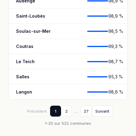
Audenge
98,9 %
Saint-Loubès
98,9 %
Soulac-sur-Mer
98,5 %
Coutras
99,3 %
Le Teich
98,7 %
Salles
95,3 %
Langon
98,6 %
Précédent
1
2
…
27
Suivant
1-20 sur 522 communes