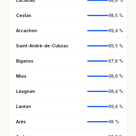
Lacanau
98,9 %
Cestas
98,5 %
Arcachon
99,4 %
Saint-André-de-Cubzac
99,5 %
Biganos
97,8 %
Mios
98,9 %
Léognan
98,4 %
Lanton
99,4 %
Arès
98 %