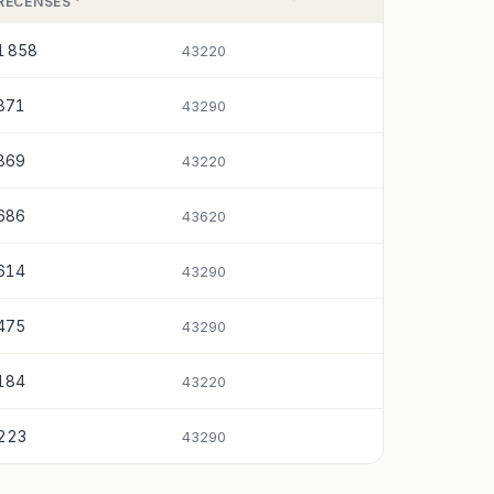
RECENSÉS
1 858
43220
871
43290
869
43220
686
43620
614
43290
475
43290
184
43220
223
43290