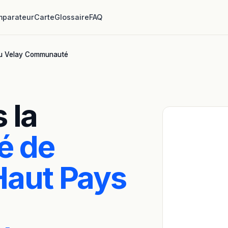
parateur
Carte
Glossaire
FAQ
u Velay Communauté
 la
é de
aut Pays