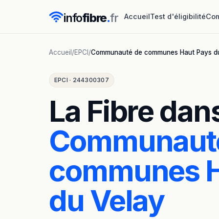
info
fibre
.
fr
Accueil
Test d'éligibilité
Com
Accueil
/
EPCI
/
Communauté de communes Haut Pays d
EPCI · 244300307
La Fibre dans
Communaut
communes H
du Velay