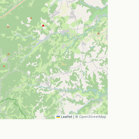
Leaflet
|
© OpenStreetMap