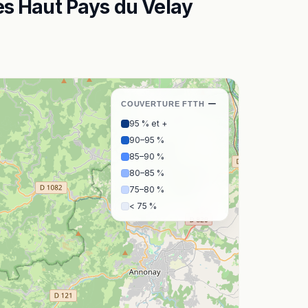
s Haut Pays du Velay
−
COUVERTURE FTTH
95 % et +
90–95 %
85–90 %
80–85 %
75–80 %
< 75 %