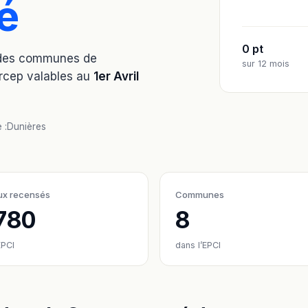
é
0 pt
e des communes de
sur 12 mois
Arcep valables au
1er Avril
 :
Dunières
ux recensés
Communes
780
8
EPCI
dans l’EPCI