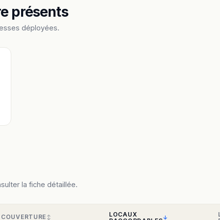
re présents
resses déployées.
lter la fiche détaillée.
LOCAUX
COUVERTURE