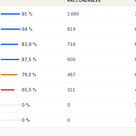
RACCORDABLES
91 %
1 690
94 %
819
82,6 %
718
87,5 %
600
79,3 %
487
65,5 %
311
0 %
0
0 %
0