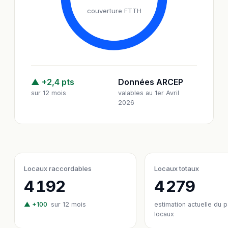
couverture FTTH
▲ +2,4 pts
Données ARCEP
sur 12 mois
valables au 1er Avril
2026
Locaux raccordables
Locaux totaux
4 192
4 279
▲ +100
sur 12 mois
estimation actuelle du 
locaux