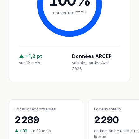
100
%
couverture FTTH
▲ +1,8 pt
Données ARCEP
sur 12 mois
valables au 1er Avril
2026
Locaux raccordables
Locaux totaux
2 289
2 290
▲ +39
sur 12 mois
estimation actuelle du 
locaux