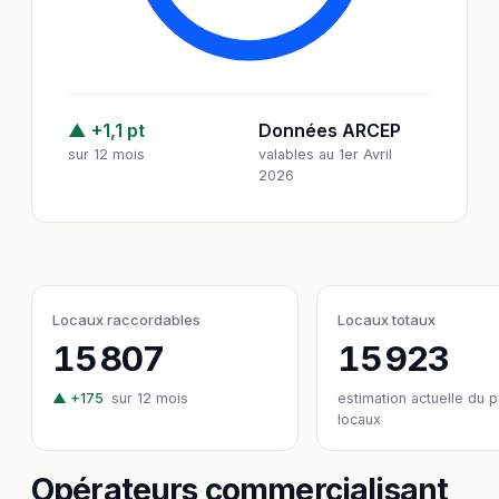
▲ +1,1 pt
Données ARCEP
sur 12 mois
valables au 1er Avril
2026
Locaux raccordables
Locaux totaux
15 807
15 923
▲ +175
sur 12 mois
estimation actuelle du 
locaux
Opérateurs commercialisant