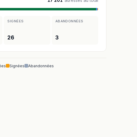
17 201
adresses au total
SIGNÉES
ABANDONNÉES
26
3
ées
Signées
Abandonnées