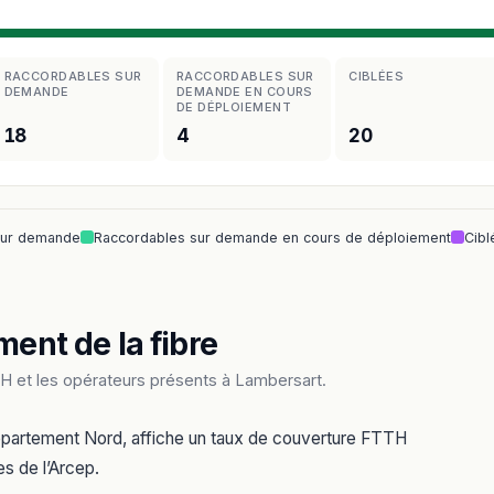
RACCORDABLES SUR
RACCORDABLES SUR
CIBLÉES
DEMANDE
DEMANDE EN COURS
DE DÉPLOIEMENT
18
4
20
sur demande
Raccordables sur demande en cours de déploiement
Cibl
ment de la fibre
H et les opérateurs présents à Lambersart.
épartement Nord, affiche un taux de couverture FTTH
es de l’Arcep.