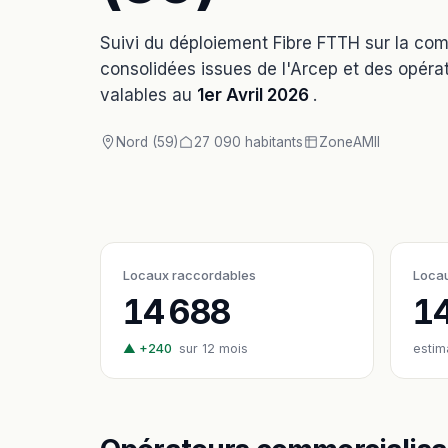
Suivi du déploiement Fibre FTTH sur la c
consolidées issues de l'Arcep et des opérat
valables au
1er Avril 2026
.
Nord (59)
27 090 habitants
Zone
AMII
Locaux raccordables
Locau
14 688
1
▲ +240
sur 12 mois
estim