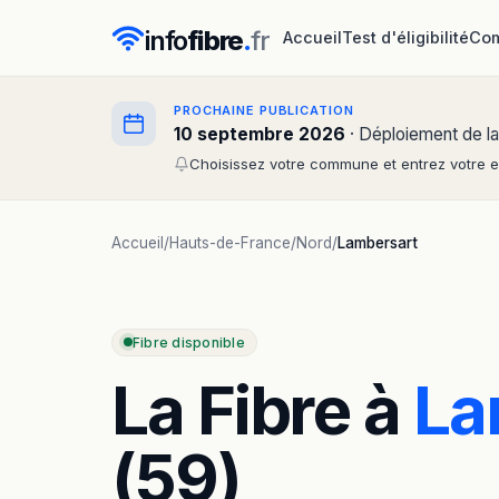
info
fibre
.
fr
Accueil
Test d'éligibilité
Com
PROCHAINE PUBLICATION
10 septembre 2026
· Déploiement de la
Choisissez votre commune et entrez votre em
Accueil
/
Hauts-de-France
/
Nord
/
Lambersart
Fibre disponible
La Fibre à
La
(59)