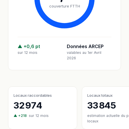
couverture FTTH
▲ +0,6 pt
Données ARCEP
sur 12 mois
valables au 1er Avril
2026
Locaux raccordables
Locaux totaux
32 974
33 845
▲ +218
sur 12 mois
estimation actuelle du 
locaux