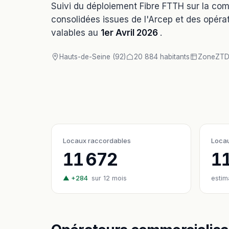
Suivi du déploiement Fibre FTTH sur la c
consolidées issues de l'Arcep et des opérat
valables au
1er Avril 2026
.
Hauts-de-Seine (92)
20 884 habitants
Zone
ZT
Locaux raccordables
Locau
11 672
1
▲ +284
sur 12 mois
estim