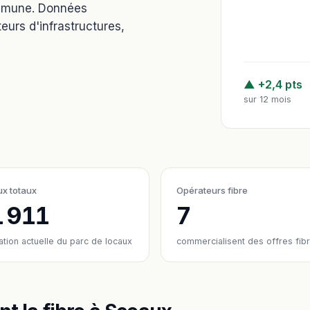
ommune. Données
eurs d'infrastructures,
D
▲ +2,4 pts
sur 12 mois
x totaux
Opérateurs fibre
1 911
7
ation actuelle du parc de locaux
commercialisent des offres fib