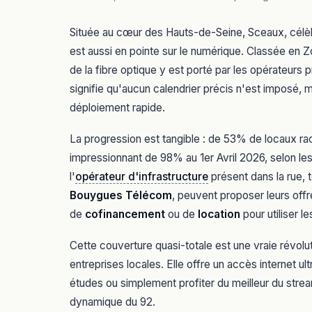
Située au cœur des Hauts-de-Seine, Sceaux, célè
est aussi en pointe sur le numérique. Classée en 
de la fibre optique y est porté par les opérateurs 
signifie qu'aucun calendrier précis n'est imposé, ma
déploiement rapide.
La progression est tangible : de 53% de locaux ra
impressionnant de 98% au 1er Avril 2026, selon les
l'
opérateur d'infrastructure
présent dans la rue,
Bouygues Télécom
, peuvent proposer leurs offre
de
cofinancement
ou de
location
pour utiliser l
Cette couverture quasi-totale est une vraie révolu
entreprises locales. Elle offre un accès internet ultr
études ou simplement profiter du meilleur du strea
dynamique du 92.