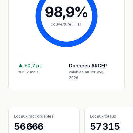
98,9
%
couverture FTTH
▲ +0,7 pt
Données ARCEP
sur 12 mois
valables au 1er Avril
2026
Locaux raccordables
Locaux totaux
56 666
57 315