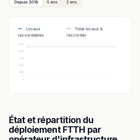
Depuis 2018
5 ans
2 ans
Locaux
Total locaux à
raccordables
raccorder
62 000
49 600
37 200
24 800
12 400
0
État et répartition du
déploiement FTTH par
opérateur d'infrastructure