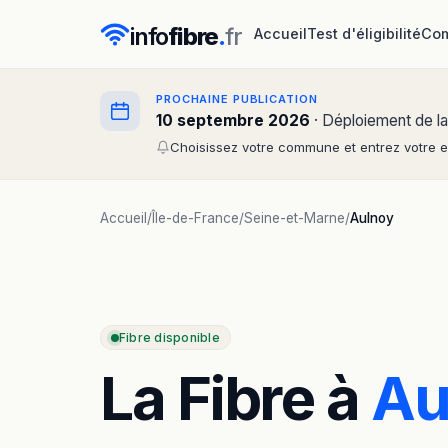
info
fibre
.
fr
Accueil
Test d'éligibilité
Com
PROCHAINE PUBLICATION
10 septembre 2026
· Déploiement de la
Choisissez votre commune et entrez votre em
Accueil
/
Île-de-France
/
Seine-et-Marne
/
Aulnoy
Fibre disponible
La Fibre à
Au