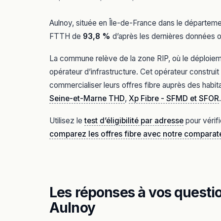
Aulnoy, située en Île-de-France dans le départem
FTTH de
93,8 %
d’après les dernières données of
La commune relève de la zone RIP, où le déploiement
opérateur d’infrastructure. Cet opérateur constru
commercialiser leurs offres fibre auprès des habit
Seine-et-Marne THD
,
Xp Fibre - SFMD et SFOR
.
Utilisez le
test d’éligibilité par adresse
pour vérif
comparez les offres fibre avec notre comparat
Les réponses à vos question
Aulnoy