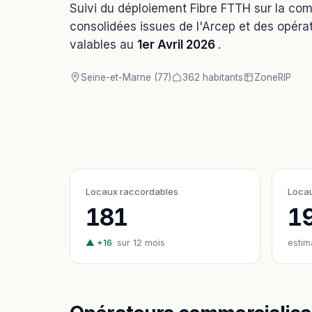
Suivi du déploiement Fibre FTTH sur la c
consolidées issues de l'Arcep et des opérat
valables au
1er Avril 2026
.
Seine-et-Marne (77)
362 habitants
Zone
RIP
Locaux raccordables
Locau
181
1
▲ +16
sur 12 mois
estim