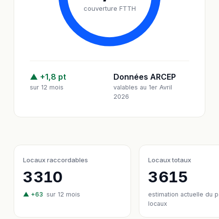
couverture FTTH
▲ +1,8 pt
Données ARCEP
sur 12 mois
valables au 1er Avril
2026
Locaux raccordables
Locaux totaux
3 310
3 615
▲ +63
sur 12 mois
estimation actuelle du 
locaux