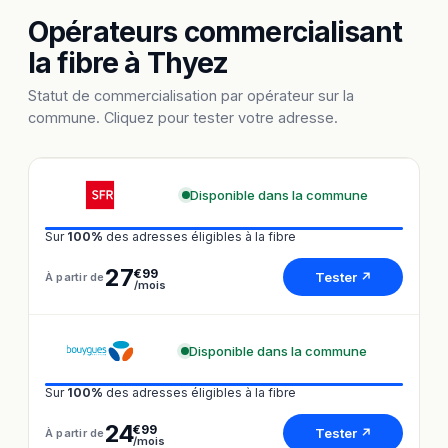
Opérateurs commercialisant
la fibre à Thyez
Statut de commercialisation par opérateur sur la
commune. Cliquez pour tester votre adresse.
Disponible dans la commune
Sur
100%
des adresses éligibles à la fibre
27
€99
Tester ↗
À partir de
/mois
Disponible dans la commune
Sur
100%
des adresses éligibles à la fibre
24
€99
Tester ↗
À partir de
/mois