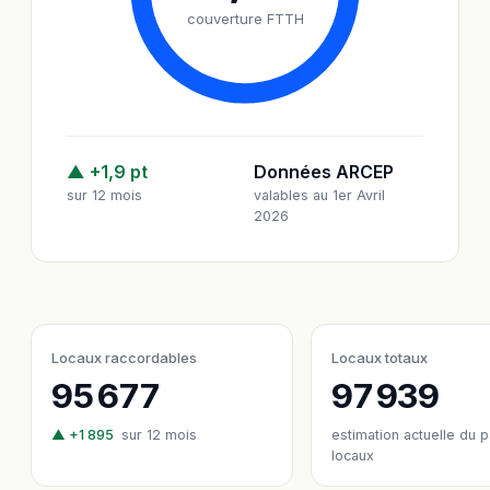
couverture FTTH
▲ +1,9 pt
Données ARCEP
sur 12 mois
valables au 1er Avril
2026
Locaux raccordables
Locaux totaux
95 677
97 939
▲ +1 895
sur 12 mois
estimation actuelle du 
locaux