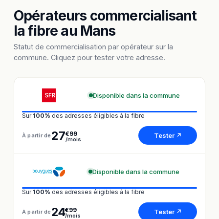
Opérateurs commercialisant
la fibre au Mans
Statut de commercialisation par opérateur sur la
commune. Cliquez pour tester votre adresse.
Disponible dans la commune
Sur
100%
des adresses éligibles à la fibre
27
€99
Tester ↗
À partir de
/mois
Disponible dans la commune
Sur
100%
des adresses éligibles à la fibre
24
€99
Tester ↗
À partir de
/mois