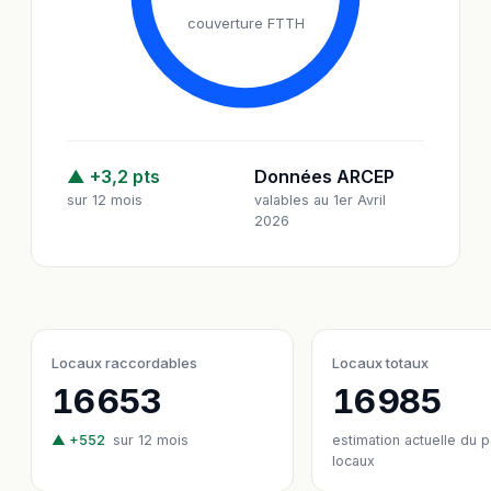
couverture FTTH
▲ +3,2 pts
Données ARCEP
sur 12 mois
valables au 1er Avril
2026
Locaux raccordables
Locaux totaux
16 653
16 985
▲ +552
sur 12 mois
estimation actuelle du 
locaux