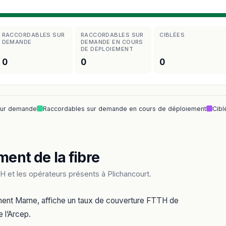
RACCORDABLES SUR
RACCORDABLES SUR
CIBLÉES
DEMANDE
DEMANDE EN COURS
DE DÉPLOIEMENT
0
0
0
sur demande
Raccordables sur demande en cours de déploiement
Cibl
ment de la fibre
 et les opérateurs présents à Plichancourt.
ement Marne, affiche un taux de couverture FTTH de
 l’Arcep.