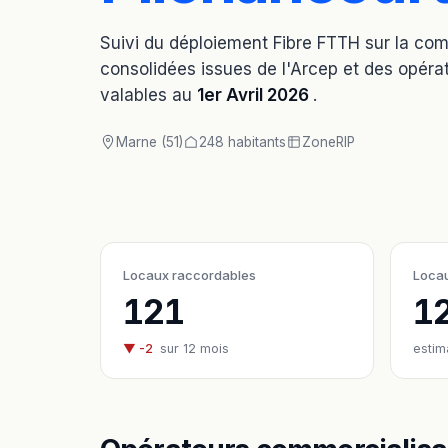
Suivi du déploiement Fibre FTTH sur la c
consolidées issues de l'Arcep et des opérat
valables au
1er Avril 2026
.
Marne (51)
248 habitants
Zone
RIP
Locaux raccordables
Locau
121
1
▼ -2
sur 12 mois
estim