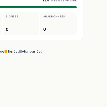
224
adresses au total
SIGNÉES
ABANDONNÉES
0
0
ées
Signées
Abandonnées