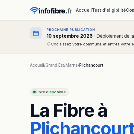
info
fibre
.
fr
Accueil
Test d'éligibilité
Com
PROCHAINE PUBLICATION
10 septembre 2026
· Déploiement de la
Choisissez votre commune et entrez votre em
Accueil
/
Grand Est
/
Marne
/
Plichancourt
Fibre disponible
La Fibre à
Plichancour