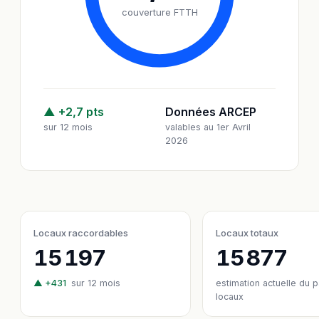
couverture FTTH
▲ +2,7 pts
Données ARCEP
sur 12 mois
valables au 1er Avril
2026
Locaux raccordables
Locaux totaux
15 197
15 877
▲ +431
sur 12 mois
estimation actuelle du 
locaux