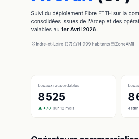
Suivi du déploiement Fibre FTTH sur la c
consolidées issues de l'Arcep et des opérat
valables au
1er Avril 2026
.
Indre-et-Loire (37)
14 999 habitants
Zone
AMII
Locaux raccordables
Locau
8 525
8
▲ +70
sur 12 mois
estim