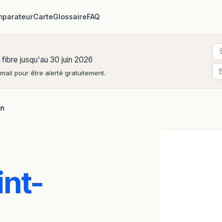
parateur
Carte
Glossaire
FAQ
 fibre jusqu'au 30 juin 2026
ail pour être alerté gratuitement.
in
int-