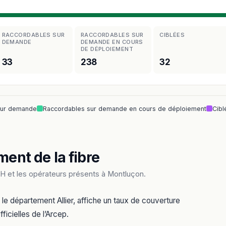
RACCORDABLES SUR
RACCORDABLES SUR
CIBLÉES
DEMANDE
DEMANDE EN COURS
DE DÉPLOIEMENT
33
238
32
sur demande
Raccordables sur demande en cours de déploiement
Cibl
ment de la fibre
H et les opérateurs présents à Montluçon.
e département Allier, affiche un taux de couverture
ficielles de l’Arcep.