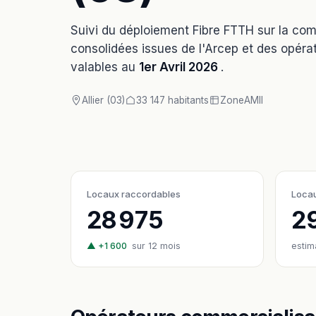
Suivi du déploiement Fibre FTTH sur la c
consolidées issues de l'Arcep et des opérat
valables au
1er Avril 2026
.
Allier (03)
33 147 habitants
Zone
AMII
Locaux raccordables
Locau
28 975
2
▲ +1 600
sur 12 mois
estim