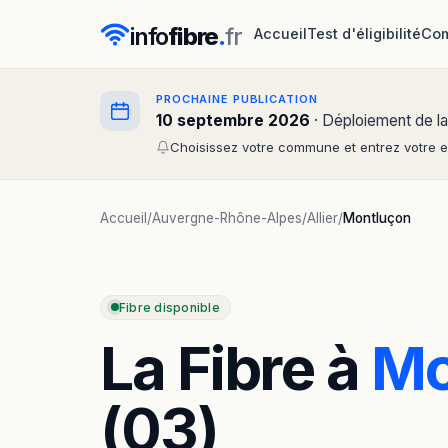
info
fibre
.
fr
Accueil
Test d'éligibilité
Com
PROCHAINE PUBLICATION
10 septembre 2026
· Déploiement de la
Choisissez votre commune et entrez votre em
Accueil
/
Auvergne-Rhône-Alpes
/
Allier
/
Montluçon
Fibre disponible
La Fibre à
Mo
(03)