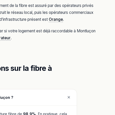
ent de la fibre est assuré par des opérateurs privés
ruit le réseau local, puis les opérateurs commerciaux
d’infrastructure présent est
Orange
.
ier si votre logement est déjà raccordable à Montluçon
rateur
.
s sur la fibre à
luçon ?
ture fibre de
98,9%
. En pratique, cela