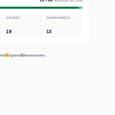
26 764
adresses au total
SIGNÉES
ABANDONNÉES
19
13
ées
Signées
Abandonnées