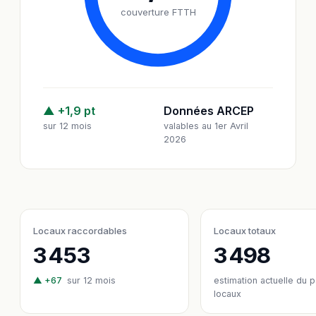
couverture FTTH
▲ +1,9 pt
Données ARCEP
sur 12 mois
valables au 1er Avril
2026
Locaux raccordables
Locaux totaux
3 453
3 498
▲ +67
sur 12 mois
estimation actuelle du 
locaux