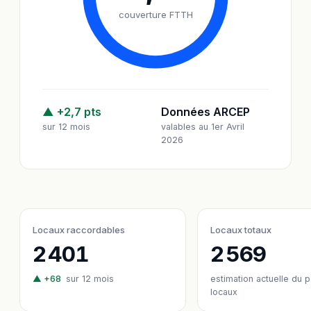
couverture FTTH
▲ +2,7 pts
Données ARCEP
sur 12 mois
valables au 1er Avril
2026
Locaux raccordables
Locaux totaux
2 401
2 569
▲ +68
sur 12 mois
estimation actuelle du 
locaux