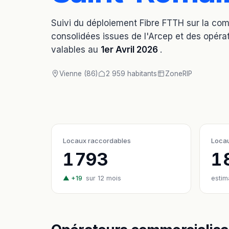
Suivi du déploiement Fibre FTTH sur la c
consolidées issues de l'Arcep et des opérat
valables au
1er Avril 2026
.
Vienne (86)
2 959 habitants
Zone
RIP
Locaux raccordables
Locau
1 793
1
▲ +19
sur 12 mois
estim