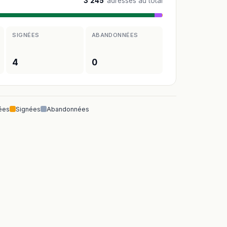
3 245
adresses au total
SIGNÉES
ABANDONNÉES
4
0
ées
Signées
Abandonnées