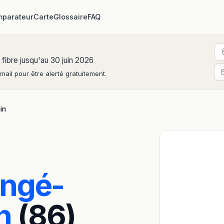
parateur
Carte
Glossaire
FAQ
 fibre jusqu'au 30 juin 2026
ail pour être alerté gratuitement.
in
ngé-
n
(86)