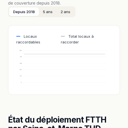
de couverture depuis 2018.
Depuis 2018
5 ans
2 ans
Locaux
Total locaux à
raccordables
raccorder
340
272
204
136
68
0
État du déploiement FTTH