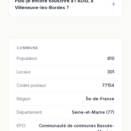
Puis-je encore souscrire à l'ADSL à
Villeneuve-les-Bordes ?
COMMUNE
Population
610
Locaux
301
Codes postaux
77154
Région
Île-de-France
Département
Seine-et-Marne (77)
EPCI
Communauté de communes Bassée-