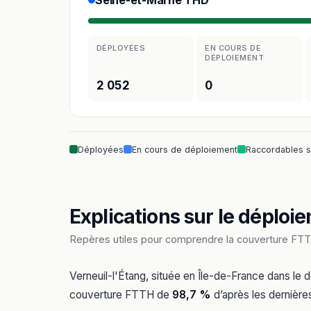
Seine-et-Marne THD
DÉPLOYÉES
EN COURS DE
DÉPLOIEMENT
2 052
0
Déployées
En cours de déploiement
Raccordables 
Explications sur le déploie
Repères utiles pour comprendre la couverture FTTH
Verneuil-l'Étang, située en Île-de-France dans le
couverture FTTH de
98,7 %
d’après les dernières