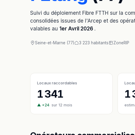
Suivi du déploiement Fibre FTTH sur la c
consolidées issues de l'Arcep et des opérat
valables au
1er Avril 2026
.
Seine-et-Marne (77)
3 223 habitants
Zone
RIP
Locaux raccordables
Locau
1 341
1 
▲ +24
sur 12 mois
estim