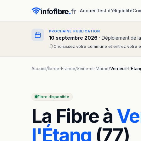
info
fibre
.
fr
Accueil
Test d'éligibilité
Com
PROCHAINE PUBLICATION
10 septembre 2026
· Déploiement de la
Choisissez votre commune et entrez votre em
Accueil
/
Île-de-France
/
Seine-et-Marne
/
Verneuil-l'Étan
Fibre disponible
La Fibre à
Ve
l'Étang
(77)