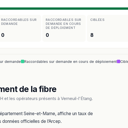
RACCORDABLES SUR
RACCORDABLES SUR
CIBLÉES
DEMANDE
DEMANDE EN COURS
DE DÉPLOIEMENT
0
0
8
sur demande
Raccordables sur demande en cours de déploiement
Cibl
ment de la fibre
 et les opérateurs présents à Verneuil-l'Étang.
 département Seine-et-Marne, affiche un taux de
 données officielles de l’Arcep.