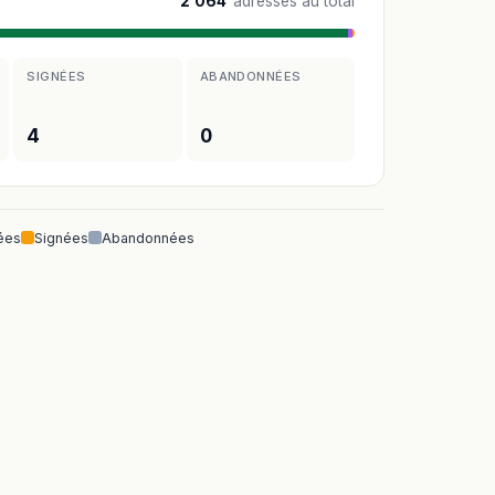
2 064
adresses au total
SIGNÉES
ABANDONNÉES
4
0
ées
Signées
Abandonnées