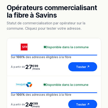
Opérateurs commercialisant
la fibre à Savins
Statut de commercialisation par opérateur sur la
commune. Cliquez pour tester votre adresse.
Disponible dans la commune
Sur
100%
des adresses éligibles à la fibre
27
€99
Tester ↗
À partir de
/mois
Disponible dans la commune
Sur
100%
des adresses éligibles à la fibre
24
€99
Tester ↗
À partir de
/mois