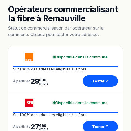
Opérateurs commercialisant
la fibre à Remauville
Statut de commercialisation par opérateur sur la
commune. Cliquez pour tester votre adresse.
Disponible dans la commune
Sur
100%
des adresses éligibles à la fibre
29
€99
Tester ↗
À partir de
/mois
Disponible dans la commune
Sur
100%
des adresses éligibles à la fibre
27
€99
Tester ↗
À partir de
/mois