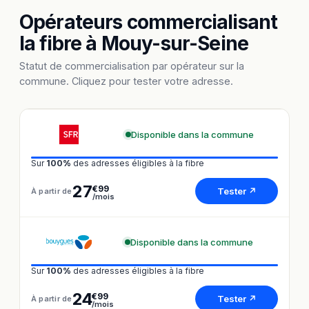
Opérateurs commercialisant
la fibre à Mouy-sur-Seine
Statut de commercialisation par opérateur sur la
commune. Cliquez pour tester votre adresse.
Disponible dans la commune
Sur
100%
des adresses éligibles à la fibre
27
€99
Tester ↗
À partir de
/mois
Disponible dans la commune
Sur
100%
des adresses éligibles à la fibre
24
€99
Tester ↗
À partir de
/mois