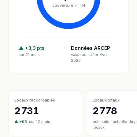
couverture FTTH
▲ +3,3 pts
Données ARCEP
sur 12 mois
valables au 1er Avril
2026
Locaux raccordables
Locaux totaux
2 731
2 778
▲ +93
sur 12 mois
estimation actuelle du 
locaux