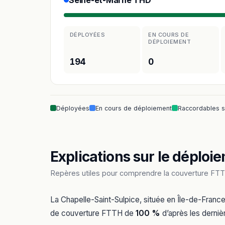
Seine-et-Marne THD
DÉPLOYÉES
EN COURS DE
DÉPLOIEMENT
194
0
Déployées
En cours de déploiement
Raccordables 
Explications sur le déploie
Repères utiles pour comprendre la couverture FTTH
La Chapelle-Saint-Sulpice, située en Île-de-Franc
de couverture FTTH de
100 %
d’après les derniè