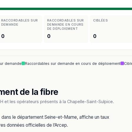
RACCORDABLES SUR
RACCORDABLES SUR
CIBLÉES
DEMANDE
DEMANDE EN COURS
DE DÉPLOIEMENT
0
0
0
sur demande
Raccordables sur demande en cours de déploiement
Cibl
ment de la fibre
 et les opérateurs présents à la Chapelle-Saint-Sulpice.
e dans le département Seine-et-Marne, affiche un taux
res données officielles de l’Arcep.