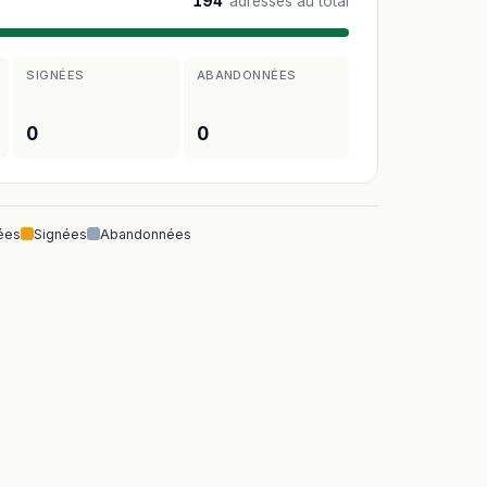
194
adresses au total
SIGNÉES
ABANDONNÉES
0
0
ées
Signées
Abandonnées