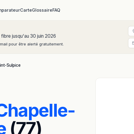
parateur
Carte
Glossaire
FAQ
 fibre jusqu'au 30 juin 2026
ail pour être alerté gratuitement.
int-Sulpice
Chapelle-
e
(77)