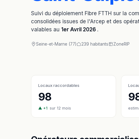
Suivi du déploiement Fibre FTTH sur la c
consolidées issues de l'Arcep et des opérat
valables au
1er Avril 2026
.
Seine-et-Marne (77)
239 habitants
Zone
RIP
Locaux raccordables
Locau
98
9
▲ +1
sur 12 mois
estim