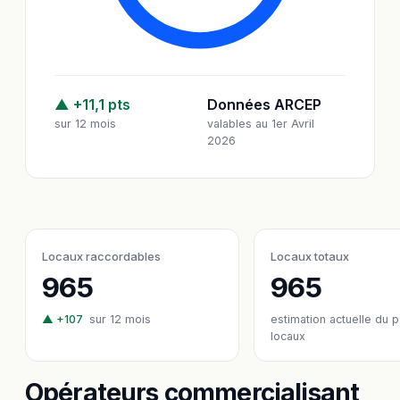
▲ +11,1 pts
Données ARCEP
sur 12 mois
valables au 1er Avril
2026
Locaux raccordables
Locaux totaux
965
965
▲ +107
sur 12 mois
estimation actuelle du 
locaux
Opérateurs commercialisant