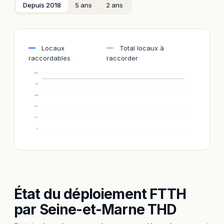
Depuis 2018
5 ans
2 ans
Locaux
Total locaux à
raccordables
raccorder
340
272
204
136
68
0
État du déploiement FTTH
par Seine-et-Marne THD