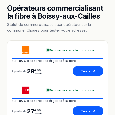
Opérateurs commercialisant
la fibre à Boissy-aux-Cailles
Statut de commercialisation par opérateur sur la
commune. Cliquez pour tester votre adresse.
Disponible dans la commune
Sur
100%
des adresses éligibles à la fibre
29
€99
Tester ↗
À partir de
/mois
Disponible dans la commune
Sur
100%
des adresses éligibles à la fibre
27
€99
Tester ↗
À partir de
/mois