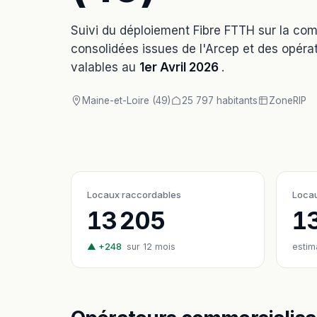
Suivi du déploiement Fibre FTTH sur la c
consolidées issues de l'Arcep et des opérat
valables au
1er Avril 2026
.
Maine-et-Loire (49)
25 797 habitants
Zone
RIP
Locaux raccordables
Locau
13 205
1
▲ +248
sur 12 mois
estim