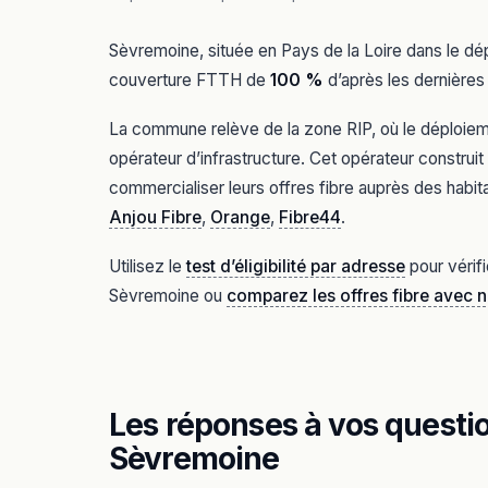
Sèvremoine, située en Pays de la Loire dans le dé
couverture FTTH de
100 %
d’après les dernières 
La commune relève de la zone RIP, où le déploiement
opérateur d’infrastructure. Cet opérateur constru
commercialiser leurs offres fibre auprès des habit
Anjou Fibre
,
Orange
,
Fibre44
.
Utilisez le
test d’éligibilité par adresse
pour vérifi
Sèvremoine ou
comparez les offres fibre avec 
Les réponses à vos question
Sèvremoine