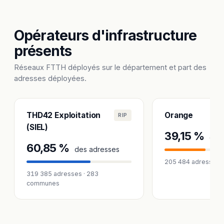
Opérateurs d'infrastructure
présents
Réseaux FTTH déployés sur le département et part des
adresses déployées.
THD42 Exploitation
Orange
RIP
(SIEL)
39,15 %
des 
60,85 %
des adresses
205 484 adresses 
319 385 adresses · 283
communes