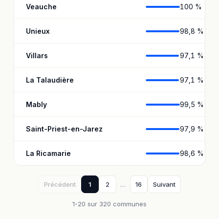
Veauche
100 %
Unieux
98,8 %
Villars
97,1 %
La Talaudière
97,1 %
Mably
99,5 %
Saint-Priest-en-Jarez
97,9 %
La Ricamarie
98,6 %
Précédent
1
2
…
16
Suivant
1-20 sur 320 communes