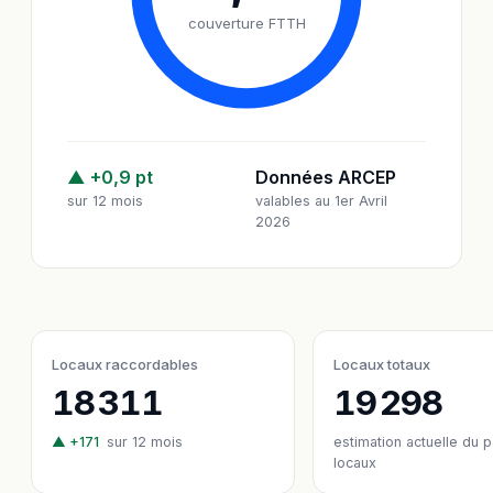
couverture FTTH
▲ +0,9 pt
Données ARCEP
sur 12 mois
valables au 1er Avril
2026
Locaux raccordables
Locaux totaux
18 311
19 298
▲ +171
sur 12 mois
estimation actuelle du 
locaux