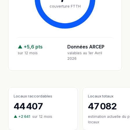
couverture FTTH
▲ +5,6 pts
Données ARCEP
sur 12 mois
valables au 1er Avril
2026
Locaux raccordables
Locaux totaux
44 407
47 082
▲ +2 641
sur 12 mois
estimation actuelle du 
locaux